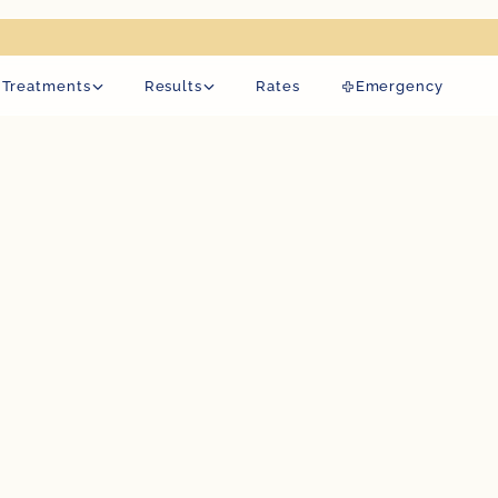
pen on 19 August.
Treatments
Results
Rates
Emergency