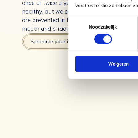
once or twice a year, we not only keep your
verstrekt of die ze hebben v
healthy, but we also ensure that any potent
are prevented in time. This way, you maintai
Toestemmingsselectie
Noodzakelijk
mouth and a radiant smile.
Schedule your intake
Weigeren