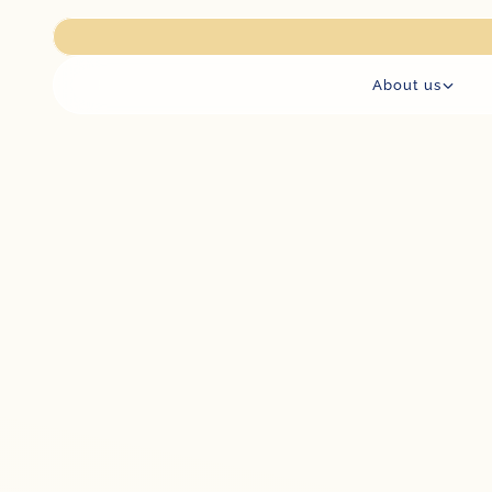
ur practice is closed for renovation works until 18 August. We reo
About us