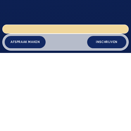
 is gesloten wegens renovatiewerkzaamheden t/m 18 augustus. Vanaf 19 augustus zijn wij
AFSPRAAK MAKEN
INSCHRIJVEN
Home
Over ons
Behandelingen
Spoed
Resultaten
Tarieven
Blog
Contact