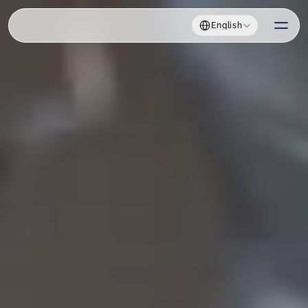
Select Language
English