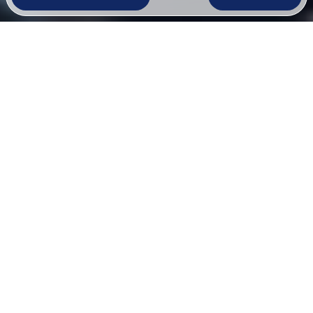
Discover the possibilities
From prevention to aesthetics: see here how 
Dental Practice Jacob Obrecht can transform 
your smile.