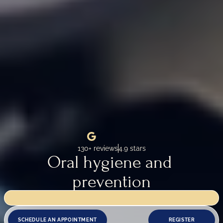
130+ reviews
4.9 stars
Oral hygiene and 
prevention
EXPLORE YOUR OPTIONS
s closed for renovation works until 18 August. We reopen on 19 August.
SCHEDULE AN APPOINTMENT
REGISTER